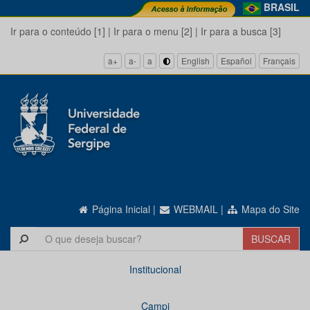
BRASIL
Ir para o conteúdo [1]
|
Ir para o menu [2]
|
Ir para a busca [3]
a+
a-
a
English
Español
Français
Página Inicial
|
WEBMAIL
|
Mapa do Site
Institucional
Campi