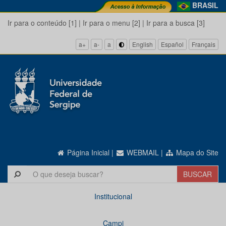
BRASIL
Ir para o conteúdo [1]
|
Ir para o menu [2]
|
Ir para a busca [3]
a+
a-
a
English
Español
Français
Página Inicial
|
WEBMAIL
|
Mapa do Site
Institucional
Campi