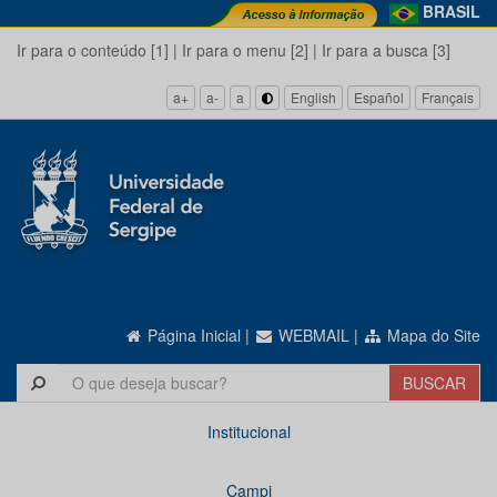
BRASIL
Ir para o conteúdo [1]
|
Ir para o menu [2]
|
Ir para a busca [3]
a+
a-
a
English
Español
Français
Página Inicial
|
WEBMAIL
|
Mapa do Site
Institucional
Campi