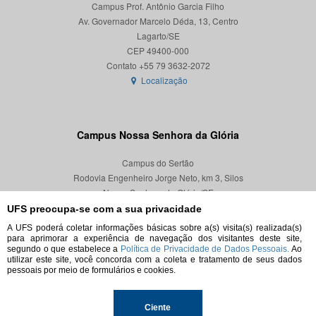
Campus Prof. Antônio Garcia Filho
Av. Governador Marcelo Déda, 13, Centro
Lagarto/SE
CEP 49400-000
Localização
Campus Nossa Senhora da Glória
Campus do Sertão
Rodovia Engenheiro Jorge Neto, km 3, Silos
Nossa Senhora da Glória/SE
CEP 49680-000
UFS preocupa-se com a sua privacidade
A UFS poderá coletar informações básicas sobre a(s) visita(s) realizada(s)
Localização
para aprimorar a experiência de navegação dos visitantes deste site,
segundo o que estabelece a
Política de Privacidade de Dados Pessoais.
Ao
utilizar este site, você concorda com a coleta e tratamento de seus dados
pessoais por meio de formulários e cookies.
© 2026. Todos os direitos reservados.
Ciente