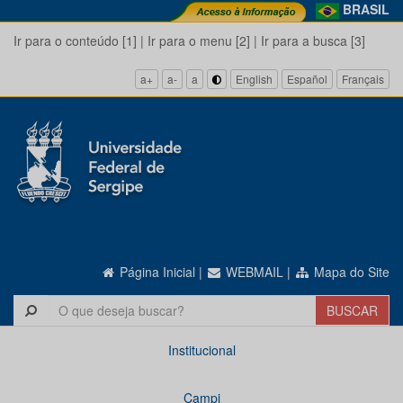
BRASIL
Ir para o conteúdo [1]
|
Ir para o menu [2]
|
Ir para a busca [3]
a+
a-
a
English
Español
Français
Página Inicial
|
WEBMAIL
|
Mapa do Site
Institucional
Campi