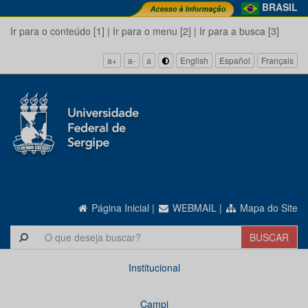
BRASIL
Ir para o conteúdo [1]
|
Ir para o menu [2]
|
Ir para a busca [3]
a+
a-
a
English
Español
Français
Página Inicial
|
WEBMAIL
|
Mapa do Site
Institucional
Campi