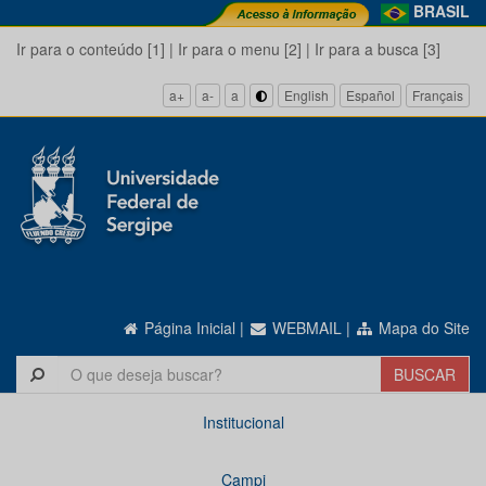
BRASIL
Ir para o conteúdo [1]
|
Ir para o menu [2]
|
Ir para a busca [3]
a+
a-
a
English
Español
Français
Página Inicial
|
WEBMAIL
|
Mapa do Site
Institucional
Campi