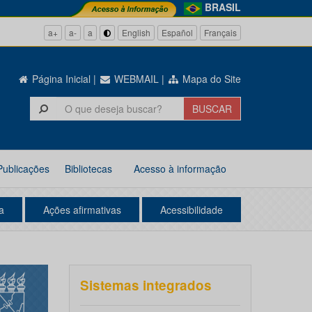
BRASIL
a+
a-
a
English
Español
Français
Página Inicial
|
WEBMAIL
|
Mapa do Site
Publicações
Bibliotecas
Acesso à informação
a
Ações afirmativas
Acessibilidade
Sistemas integrados