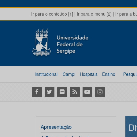
Ir para o conteúdo [1]
|
Ir para o menu [2]
|
Ir para a b
Institucional
Campi
Hospitais
Ensino
Pesqui
Facebook
Twitter
Flickr
RSS
Youtube
Instagram
Di
Apresentação