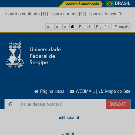
BRASIL
Ir para o conteúdo [1]
|
Ir para o menu [2]
|
Ir para a busca [3]
a+
a-
a
English
Español
Français
Página Inicial
|
WEBMAIL
|
Mapa do Site
Institucional
Campi