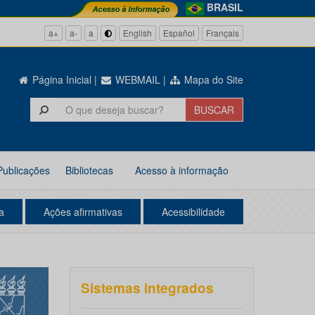
BRASIL
a+
a-
a
English
Español
Français
Página Inicial
|
WEBMAIL
|
Mapa do Site
Publicações
Bibliotecas
Acesso à informação
a
Ações afirmativas
Acessibilidade
Sistemas integrados