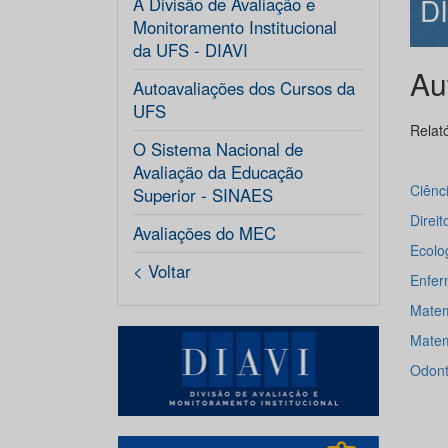
D
A Divisão de Avaliação e
Monitoramento Institucional
da UFS - DIAVI
Au
Autoavaliações dos Cursos da
UFS
Relat
O Sistema Nacional de
Avaliação da Educação
Ciênc
Superior - SINAES
Direi
Avaliações do MEC
Ecolo
< Voltar
Enfer
Matem
Matem
Odont