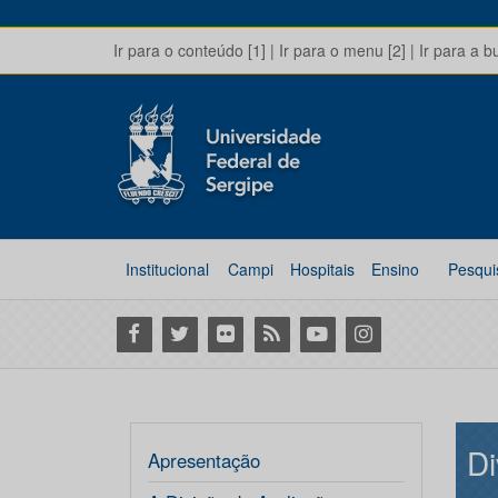
Ir para o conteúdo [1]
|
Ir para o menu [2]
|
Ir para a b
Institucional
Campi
Hospitais
Ensino
Pesqui
Facebook
Twitter
Flickr
RSS
Youtube
Instagram
Di
Apresentação